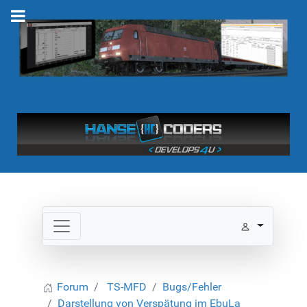
Forum
TS-MFD
Bugs/Fehler
Darstellung von Verspätung im EbuLa